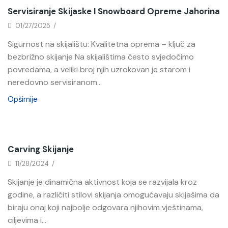
Novosti
Servisiranje Skijaske I Snowboard Opreme Jahorina
01/27/2025
/
Sigurnost na skijalištu: Kvalitetna oprema – ključ za
bezbrižno skijanje Na skijalištima često svjedočimo
povredama, a veliki broj njih uzrokovan je starom i
neredovno servisiranom...
Opširnije
Novosti
Carving Skijanje
11/28/2024
/
Skijanje je dinamična aktivnost koja se razvijala kroz
godine, a različiti stilovi skijanja omogućavaju skijašima da
biraju onaj koji najbolje odgovara njihovim vještinama,
ciljevima i...