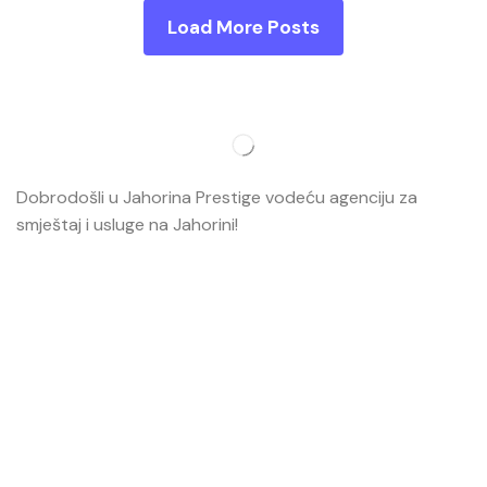
Load More Posts
Dobrodošli u Jahorina Prestige vodeću agenciju za
smještaj i usluge na Jahorini!
Opširnije…
Najvažnije
O nama
Smještaj
Ski škola
Ski rental
Web kamere