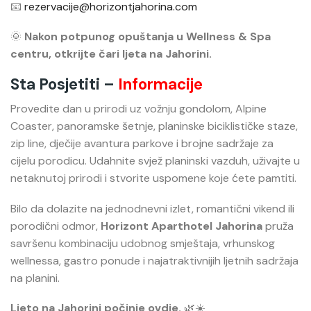
📧
rezervacije@horizontjahorina.com
🌞
Nakon potpunog opuštanja u Wellness & Spa
centru, otkrijte čari ljeta na Jahorini.
Sta Posjetiti –
Informacije
Provedite dan u prirodi uz vožnju gondolom, Alpine
Coaster, panoramske šetnje, planinske biciklističke staze,
zip line, dječije avantura parkove i brojne sadržaje za
cijelu porodicu. Udahnite svjež planinski vazduh, uživajte u
netaknutoj prirodi i stvorite uspomene koje ćete pamtiti.
Bilo da dolazite na jednodnevni izlet, romantični vikend ili
porodični odmor,
Horizont Aparthotel Jahorina
pruža
savršenu kombinaciju udobnog smještaja, vrhunskog
wellnessa, gastro ponude i najatraktivnijih ljetnih sadržaja
na planini.
Ljeto na Jahorini počinje ovdje.
🌿☀️