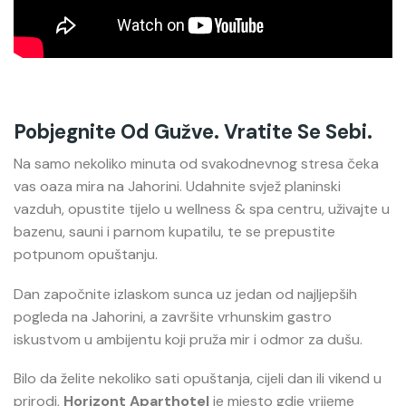
Pobjegnite Od Gužve. Vratite Se Sebi.
Na samo nekoliko minuta od svakodnevnog stresa čeka
vas oaza mira na Jahorini. Udahnite svjež planinski
vazduh, opustite tijelo u wellness & spa centru, uživajte u
bazenu, sauni i parnom kupatilu, te se prepustite
potpunom opuštanju.
Dan započnite izlaskom sunca uz jedan od najljepših
pogleda na Jahorini, a završite vrhunskim gastro
iskustvom u ambijentu koji pruža mir i odmor za dušu.
Bilo da želite nekoliko sati opuštanja, cijeli dan ili vikend u
prirodi,
Horizont Aparthotel
je mjesto gdje vrijeme