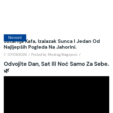
Novosti
Jutarnja Kafa, Izalazak Sunca I Jedan Od
Najljepših Pogleda Na Jahorini.
07/09/2026
/
Posted by
Miodrag Blagojevic
/
Odvojite Dan, Sat Ili Noć Samo Za Sebe.
🌿