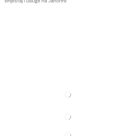
smještaj i usluge na Jahorini!
Opširnije…
Najvažnije
O nama
Smještaj
Ski škola
Ski rental
Web kamere
Kontakt