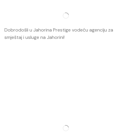
Dobrodošli u Jahorina Prestige vodeću agenciju za
smještaj i usluge na Jahorini!
Opširnije…
Najvažnije
O nama
Smještaj
Ski škola
Ski rental
Web kamere
Kontakt