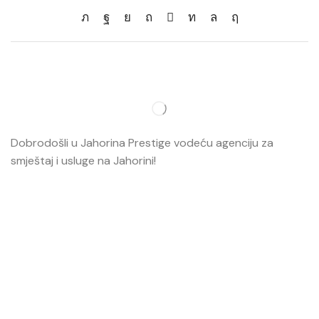
Dobrodošli u Jahorina Prestige vodeću agenciju za
smještaj i usluge na Jahorini!
Opširnije…
Najvažnije
O nama
Smještaj
Ski škola
Ski rental