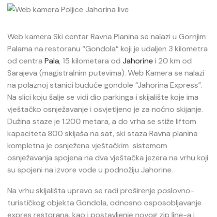
Web kamera Ski centar Ravna Planina se nalazi u Gornjim
Palama na restoranu “Gondola” koji je udaljen 3 kilometra
od centra
Pala
, 15 kilometara od
Jahorine
i 20 km od
Sarajeva (magistralnim putevima). Web Kamera se nalazi
na polaznoj stanici buduće gondole “Jahorina Express”.
Na slici koju šalje se vidi dio parkinga i skijalište koje ima
vještačko osnježavanje i osvjetljeno je za noćno skijanje.
Dužina staze je 1.200 metara, a do vrha se stiže liftom
kapaciteta 800 skijaša na sat, ski staza Ravna planina
kompletna je osnježena vještačkim sistemom
osnježavanja spojena na dva vještačka jezera na vrhu koji
su spojeni na izvore vode u podnožiju Jahorine.
Na vrhu skijališta upravo se radi proširenje poslovno-
turističkog objekta Gondola, odnosno osposobljavanje
expres restorana, kao i postavljenje novog zip line-a i