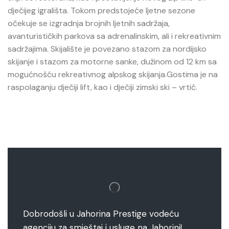
dječijeg igrališta. Tokom predstojeće ljetne sezone
očekuje se izgradnja brojnih ljetnih sadržaja,
avanturističkih parkova sa adrenalinskim, ali i rekreativnim
sadržajima. Skijalište je povezano stazom za nordijsko
skijanje i stazom za motorne sanke, dužinom od 12 km sa
mogućnošću rekreativnog alpskog skijanja.Gostima je na
raspolaganju dječiji lift, kao i dječiji zimski ski – vrtić.
Dobrodošli u Jahorina Prestige vodeću
agenciju za smještaj i usluge na Jahorini!