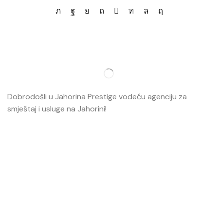
Dobrodošli u Jahorina Prestige vodeću agenciju za
smještaj i usluge na Jahorini!
Opširnije…
Najvažnije
O nama
Smještaj
Ski škola
Ski rental
Web kamere