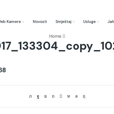
eb Kamere
Novosti
Smještaj
Usluge
Jah
Home
017_133304_copy_10
68