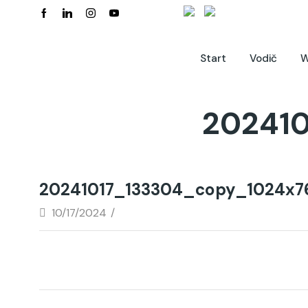
Start
Vodič
W
20241
20241017_133304_copy_1024x7
10/17/2024
/