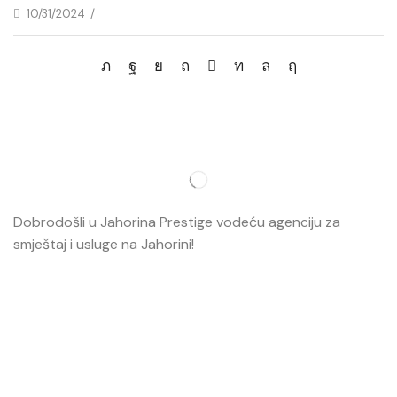
10/31/2024
/
Dobrodošli u Jahorina Prestige vodeću agenciju za
smještaj i usluge na Jahorini!
Opširnije…
Najvažnije
O nama
Smještaj
Ski škola