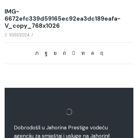
IMG-
6672efc339d59165ec92ea3dc189eafa-
V_copy_768x1026
10/31/2024
/
Dobrodošli u Jahorina Prestige vodeću
agenciju za smještaj i usluge na Jahorini!