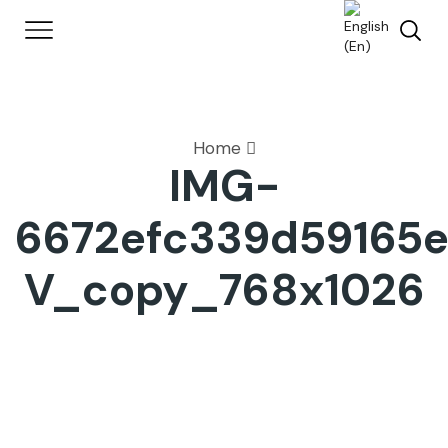
Home
IMG-
6672efc339d59165
V_copy_768x1026