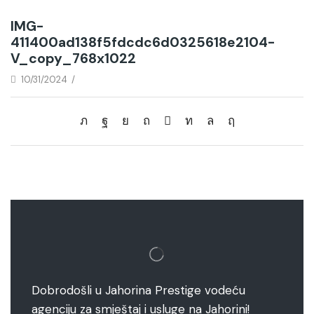
IMG-
411400ad138f5fdcdc6d0325618e2104-
V_copy_768x1022
10/31/2024
/
Dobrodošli u Jahorina Prestige vodeću
agenciju za smještaj i usluge na Jahorini!