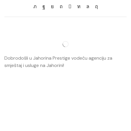
Dobrodošli u Jahorina Prestige vodeću agenciju za
smještaj i usluge na Jahorini!
Opširnije…
Najvažnije
O nama
Smještaj
Ski škola
Ski rental
Web kamere