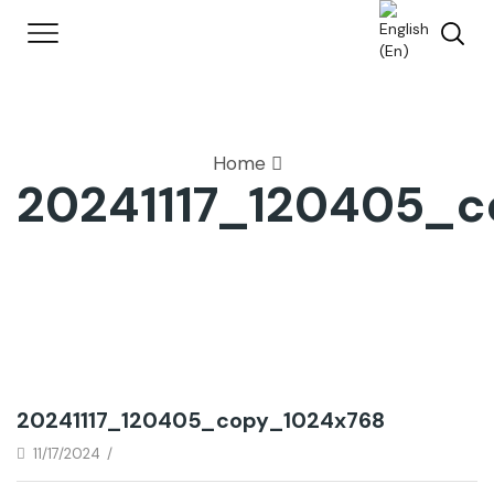
Home
20241117_120405_
20241117_120405_copy_1024x768
11/17/2024
/