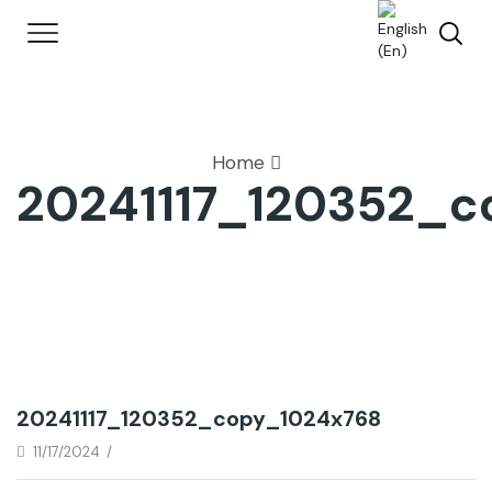
Home
20241117_120352_c
20241117_120352_copy_1024x768
11/17/2024
/