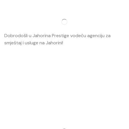
Dobrodošli u Jahorina Prestige vodeću agenciju za
smještaj i usluge na Jahorini!
Opširnije…
Najvažnije
O nama
Smještaj
Ski škola
Ski rental
Web kamere
Kontakt