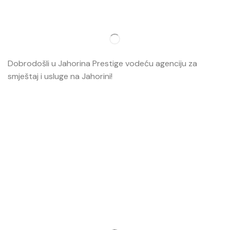
Dobrodošli u Jahorina Prestige vodeću agenciju za
smještaj i usluge na Jahorini!
Opširnije…
Najvažnije
O nama
Smještaj
Ski škola
Ski rental
Web kamere
Kontakt