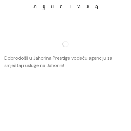
Dobrodošli u Jahorina Prestige vodeću agenciju za
smještaj i usluge na Jahorini!
Opširnije…
Najvažnije
O nama
Smještaj
Ski škola
Ski rental
Web kamere