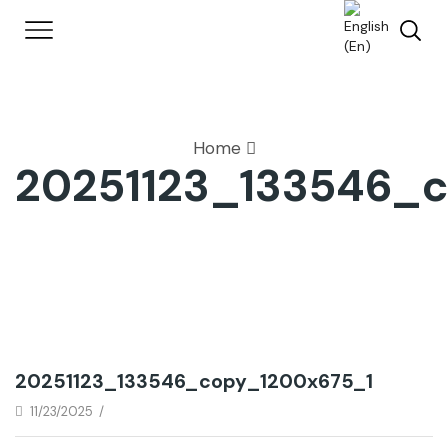
Home
20251123_133546_
20251123_133546_copy_1200x675_1
11/23/2025
/