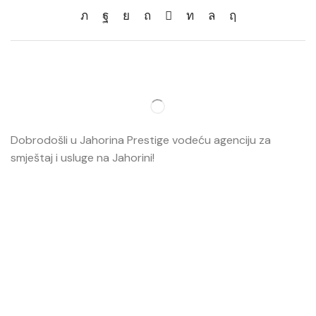
Dobrodošli u Jahorina Prestige vodeću agenciju za
smještaj i usluge na Jahorini!
Opširnije…
Najvažnije
O nama
Smještaj
Ski škola
Ski rental
Web kamere