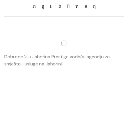
Dobrodošli u Jahorina Prestige vodeću agenciju za
smještaj i usluge na Jahorini!
Opširnije…
Najvažnije
O nama
Smještaj
Ski škola
Ski rental
Web kamere