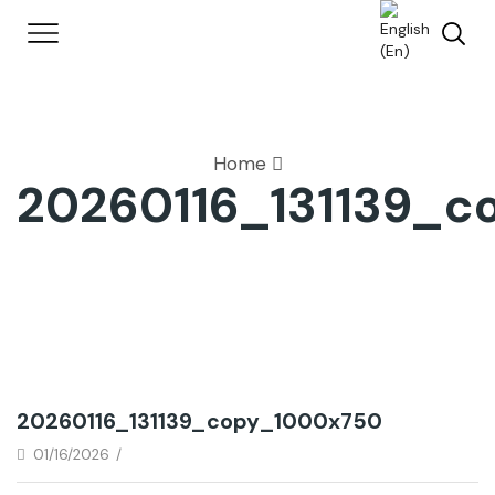
Home
20260116_131139_c
20260116_131139_copy_1000x750
01/16/2026
/