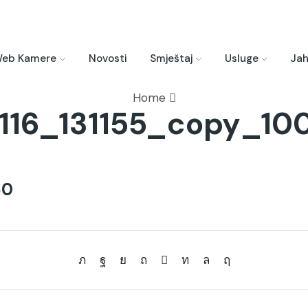
eb Kamere
Novosti
Smještaj
Usluge
Jah
Home
116_131155_copy_10
50