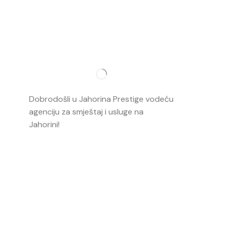
Najvažnij
O nama
Dobrodošli u Jahorina Prestige vodeću
Smještaj
agenciju za smještaj i usluge na
Jahorini!
Opširnije…
Ski škola
Ski rental
Web kame