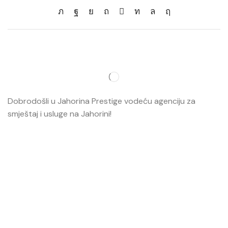
Dobrodošli u Jahorina Prestige vodeću agenciju za
smještaj i usluge na Jahorini!
Opširnije…
Najvažnije
O nama
Smještaj
Ski škola
Ski rental
Web kamere