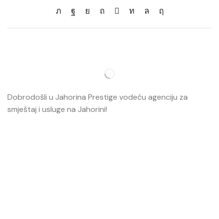
Dobrodošli u Jahorina Prestige vodeću agenciju za
smještaj i usluge na Jahorini!
Opširnije…
Najvažnije
O nama
Smještaj
Ski škola
Ski rental
Web kamere