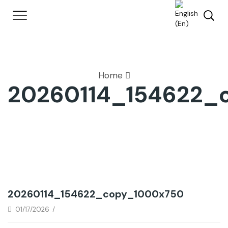
Home
20260114_154622_
20260114_154622_copy_1000x750
01/17/2026
/