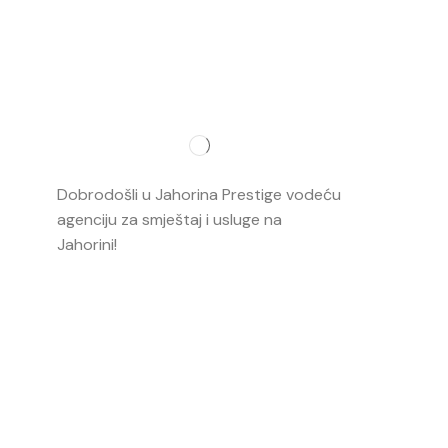
Najvažnij
O nama
Dobrodošli u Jahorina Prestige vodeću
Smještaj
agenciju za smještaj i usluge na
Jahorini!
Opširnije…
Ski škola
Ski rental
Web kame