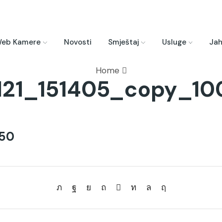
eb Kamere
Novosti
Smještaj
Usluge
Jah
Home
121_151405_copy_10
750