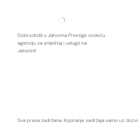
Najvažnij
O nama
Dobrodošli u Jahorina Prestige vodeću
Smještaj
agenciju za smještaj i usluge na
Jahorini!
Opširnije…
Ski škola
Ski rental
Web kame
Sva prava zadržana. Kopiranje sadržaja samo uz dozvo