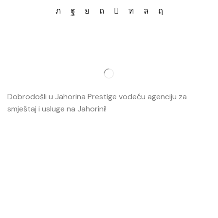
Dobrodošli u Jahorina Prestige vodeću agenciju za
smještaj i usluge na Jahorini!
Opširnije…
Najvažnije
O nama
Smještaj
Ski škola
Ski rental
Web kamere