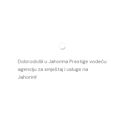
Najvažnij
O nama
Dobrodošli u Jahorina Prestige vodeću
Smještaj
agenciju za smještaj i usluge na
Jahorini!
Opširnije…
Ski škola
Ski rental
Web kame