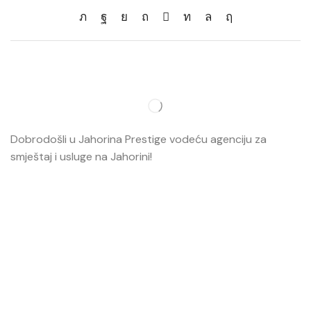
Dobrodošli u Jahorina Prestige vodeću agenciju za
smještaj i usluge na Jahorini!
Opširnije…
Najvažnije
O nama
Smještaj
Ski škola
Ski rental