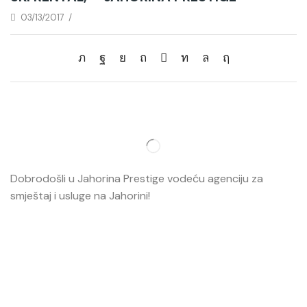
03/13/2017
/
Dobrodošli u Jahorina Prestige vodeću agenciju za
smještaj i usluge na Jahorini!
Opširnije…
Najvažnije
O nama
Smještaj
Ski škola