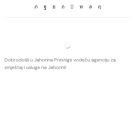
Dobrodošli u Jahorina Prestige vodeću agenciju za
smještaj i usluge na Jahorini!
Opširnije…
Najvažnije
O nama
Smještaj
Ski škola
Ski rental
Web kamere