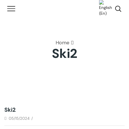
Home
Ski2
Ski2
05/15/2024
/