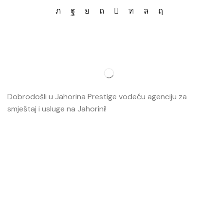
Dobrodošli u Jahorina Prestige vodeću agenciju za
smještaj i usluge na Jahorini!
Opširnije…
Najvažnije
O nama
Smještaj
Ski škola
Ski rental
Web kamere