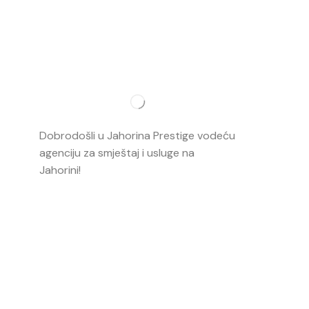
Najvažnij
O nama
Dobrodošli u Jahorina Prestige vodeću
Smještaj
agenciju za smještaj i usluge na
Jahorini!
Opširnije…
Ski škola
Ski rental
Web kame