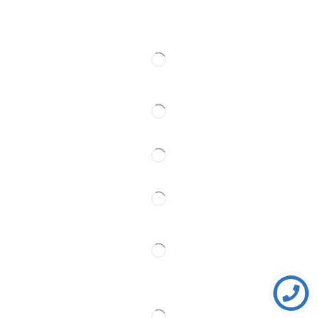
Kontakt
Pratite Nas
Partner