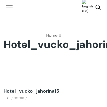
Home
Hotel_vucko_jahori
Hotel_vucko_jahorina15
05/10/2016
/