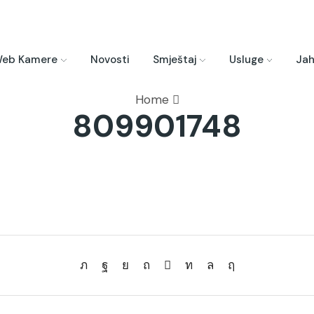
eb Kamere
Novosti
Smještaj
Usluge
Jah
Home
809901748