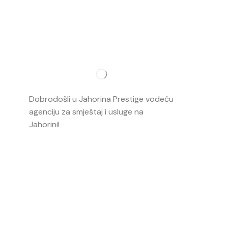
Najvažnij
O nama
Dobrodošli u Jahorina Prestige vodeću
Smještaj
agenciju za smještaj i usluge na
Jahorini!
Opširnije…
Ski škola
Ski rental
Web kame