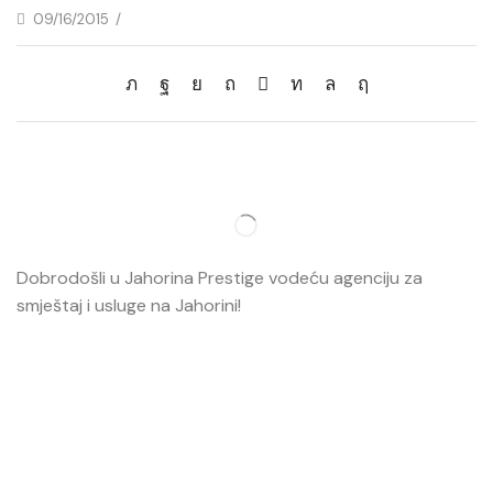
09/16/2015
/
Dobrodošli u Jahorina Prestige vodeću agenciju za
smještaj i usluge na Jahorini!
Opširnije…
Najvažnije
O nama
Smještaj
Ski škola