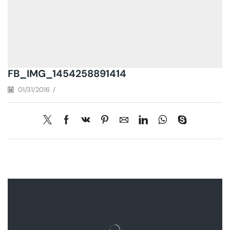
FB_IMG_1454258891414
01/31/2016
/