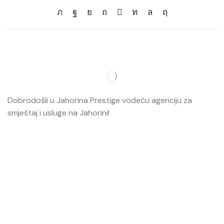
Dobrodošli u Jahorina Prestige vodeću agenciju za
smještaj i usluge na Jahorini!
Opširnije…
Najvažnije
O nama
Smještaj
Ski škola
Ski rental