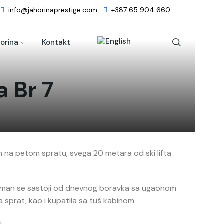
info@jahorinaprestige.com
+387 65 904 660
orina
Kontakt
 Br 7
n na petom spratu, svega 20 metara od ski lifta
rtman se sastoji od dnevnog boravka sa ugaonom
sprat, kao i kupatila sa tuš kabinom.
.