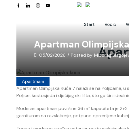
Start
Vodič
W
Apartman Olimpijska
Apar
05/02/2026
/
Posted by
Miodrag Blagojev
Apartmani
Apartman Olimpijska Kuća 7 nalazi se na Poljicama, u
Poljice, šestosjeda i dječijeg ski lifta, što ga čini idea
Moderan apartman površine 36 m² kapaciteta je 2+2
garniturom na razvlačenje, potpuno opremljene kuhinj
Topao i moderno uređen enterijer pruža maksimalan 