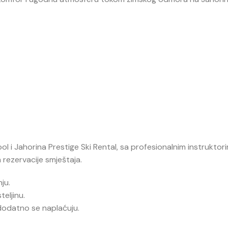
ool
i
Jahorina Prestige Ski Rental
, sa profesionalnim instruktor
 rezervacije smještaja.
ju.
teljinu.
dodatno se naplaćuju.