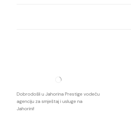
Najvažnij
O nama
Dobrodošli u Jahorina Prestige vodeću
Smještaj
agenciju za smještaj i usluge na
Jahorini!
Opširnije…
Ski škola
Ski rental