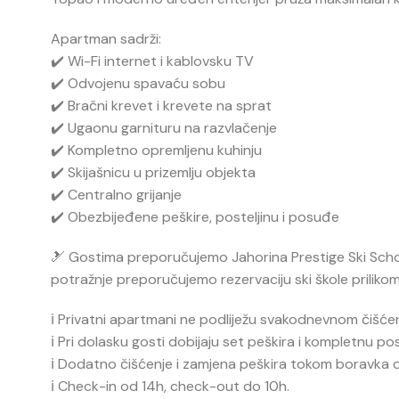
Apartman sadrži:
✔️ Wi-Fi internet i kablovsku TV
✔️ Odvojenu spavaću sobu
✔️ Bračni krevet i krevete na sprat
✔️ Ugaonu garnituru na razvlačenje
✔️ Kompletno opremljenu kuhinju
✔️ Skijašnicu u prizemlju objekta
✔️ Centralno grijanje
✔️ Obezbijeđene peškire, posteljinu i posuđe
🎿 Gostima preporučujemo
Jahorina Prestige Ski Sch
potražnje preporučujemo rezervaciju ski škole prilikom
ℹ️ Privatni apartmani ne podliježu svakodnevnom čišćen
ℹ️ Pri dolasku gosti dobijaju set peškira i kompletnu pos
ℹ️ Dodatno čišćenje i zamjena peškira tokom boravka 
ℹ️ Check-in od 14h, check-out do 10h.