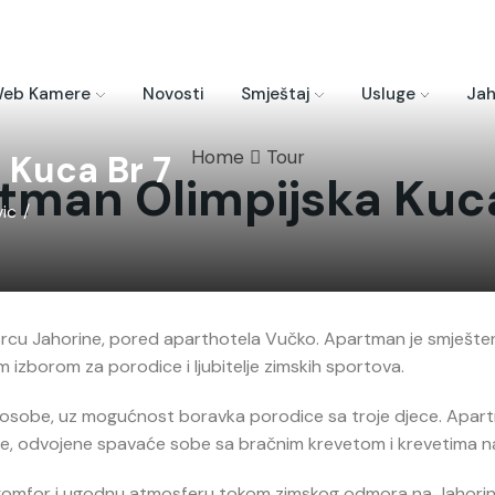
eb Kamere
Novosti
Smještaj
Usluge
Jah
Home
Tour
 Kuca Br 7
tman Olimpijska Kuca
ic
/
 srcu Jahorine, pored aparthotela Vučko. Apartman je smješte
lnim izborom za porodice i ljubitelje zimskih sportova.
 osobe, uz mogućnost boravka porodice sa troje djece. Apa
e, odvojene spavaće sobe sa bračnim krevetom i krevetima na 
komfor i ugodnu atmosferu tokom zimskog odmora na Jahorini