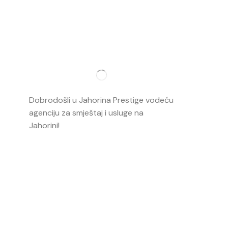
Najvažnij
O nama
Dobrodošli u Jahorina Prestige vodeću
Smještaj
agenciju za smještaj i usluge na
Jahorini!
Opširnije…
Ski škola
Ski rental
Web kame