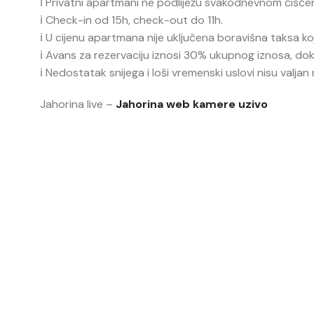
ℹ️ Privatni apartmani ne podliježu svakodnevnom čišćenj
ℹ️ Check-in od 15h, check-out do 11h.
ℹ️ U cijenu apartmana nije uključena boravišna taksa k
ℹ️ Avans za rezervaciju iznosi 30% ukupnog iznosa, do
ℹ️ Nedostatak snijega i loši vremenski uslovi nisu valja
Jahorina live –
Jahorina web kamere uzivo