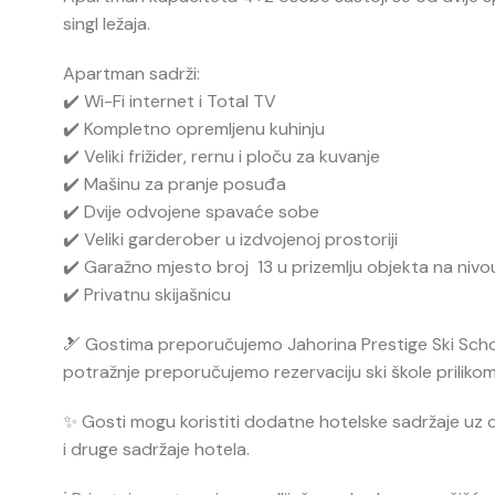
singl ležaja.
Apartman sadrži:
✔️ Wi-Fi internet i Total TV
✔️ Kompletno opremljenu kuhinju
✔️ Veliki frižider, rernu i ploču za kuvanje
✔️ Mašinu za pranje posuđa
✔️ Dvije odvojene spavaće sobe
✔️ Veliki garderober u izdvojenoj prostoriji
✔️ Garažno mjesto broj 13 u prizemlju objekta na nivo
✔️ Privatnu skijašnicu
🎿 Gostima preporučujemo
Jahorina Prestige Ski Sch
potražnje preporučujemo rezervaciju ski škole prilikom
✨ Gosti mogu koristiti dodatne hotelske sadržaje uz do
i druge sadržaje hotela.