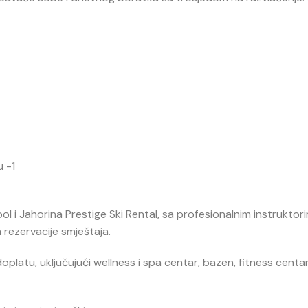
u -1
ool
i
Jahorina Prestige Ski Rental
, sa profesionalnim instruktor
 rezervacije smještaja.
platu, uključujući wellness i spa centar, bazen, fitness centa