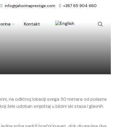
info@jahorinaprestige.com
+387 65 904 660
orina
Kontakt
ini, na odličnoj lokaciji svega 50 metara od polazne
ji žele udoban smještaj u blizini ski staza i glavnih
Jedna soba sadrži bračni krevet, dok druga ima dva