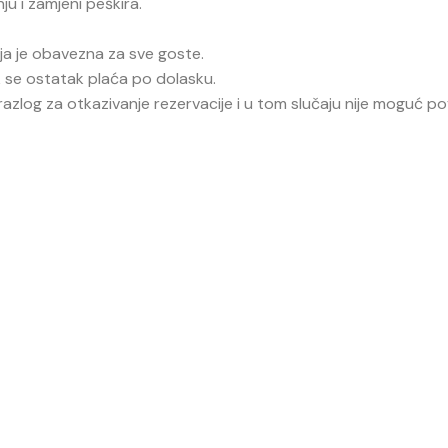
u i zamjeni peškira.
oja je obavezna za sve goste.
k se ostatak plaća po dolasku.
n razlog za otkazivanje rezervacije i u tom slučaju nije moguć p