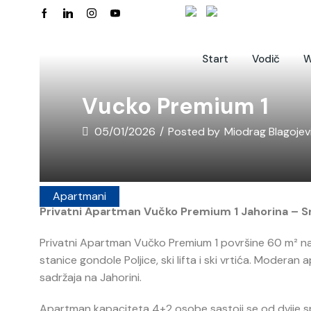
Start
Vodič
W
Vucko Premium 1
05/01/2026
/
Posted by
Miodrag Blagojev
Apartmani
Privatni Apartman Vučko Premium 1 Jahorina – Sm
Privatni Apartman Vučko Premium 1 površine 60 m² nala
stanice gondole Poljice, ski lifta i ski vrtića. Moderan
sadržaja na Jahorini.
Apartman kapaciteta 4+2 osobe sastoji se od dvije s