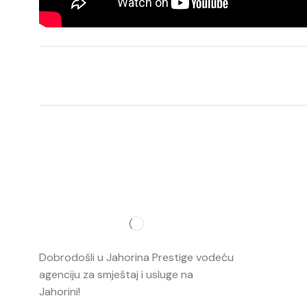
Najvažnij
O nama
Dobrodošli u Jahorina Prestige vodeću
Smještaj
agenciju za smještaj i usluge na
Jahorini!
Opširnije…
Ski škola