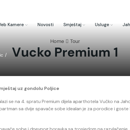
eb Kamere
Novosti
Smještaj
Usluge
Jah
Home
Tour
Vucko Premium 1
ic
/
ještaj uz gondolu Poljice
zi se na 4. spratu Premium dijela aparthotela Vučko na Jahor
 apartman sa dvije spavaće sobe idealan je za porodice i goste ko
pavaće sobe i dnevnog boravka sa trosjedom na razvlačenje. 