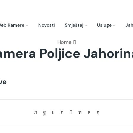
eb Kamere
Novosti
Smještaj
Usluge
Jah
Home
mera Poljice Jahorina
ve