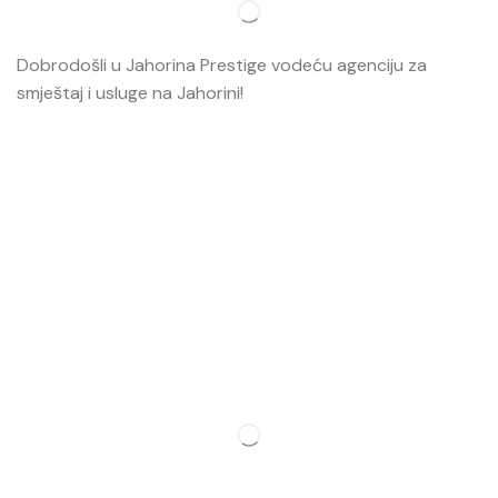
Dobrodošli u Jahorina Prestige vodeću agenciju za
smještaj i usluge na Jahorini!
Opširnije…
Najvažnije
O nama
Smještaj
Ski škola
Ski rental
Web kamere
Kontakt