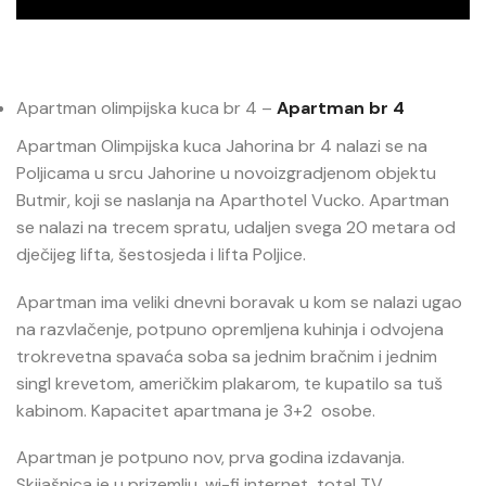
Apartman olimpijska kuca br 4 –
Apartman br 4
Apartman Olimpijska kuca Jahorina br 4 nalazi se na
Poljicama u srcu Jahorine u novoizgradjenom objektu
Butmir, koji se naslanja na Aparthotel Vucko. Apartman
se nalazi na trecem spratu, udaljen svega 20 metara od
dječijeg lifta, šestosjeda i lifta Poljice.
Apartman ima veliki dnevni boravak u kom se nalazi ugao
na razvlačenje, potpuno opremljena kuhinja i odvojena
trokrevetna spavaća soba sa jednim bračnim i jednim
singl krevetom, američkim plakarom, te kupatilo sa tuš
kabinom. Kapacitet apartmana je 3+2 osobe.
Apartman je potpuno nov, prva godina izdavanja.
Skijašnica je u prizemlju, wi-fi internet, total TV,