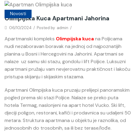
Novosti
Olimpijska Kuca Apartmani Jahorina
06/10/2024
/
Posted by
admin
/
Apartmanski kompleks
Olimpijska kuca
na Poljicama
nudi nezaboravan boravak na jednoj od najpoznatijih
planina u Bosni i Hercegovini na Jahorini. Apartmani se
nalaze uz samu ski stazu, gondolu i lift Poljice. Luksuzni
apartmani pružaju vam nevjerovatnu praktičnost i lakoću
pristupa skijanju i skijaskim stazama.
Apartmani Olimpijska kuca pruzaju prelijepi panoramskim
pogled prema ski stazi Poljice. Nalaze se preko puta
hotela Termag, naslonjeni na apart hotel Vucko. Ski lift,
djeciji poligon, restorani, kafići i prodavnica su udaljeni 50
metara. Struktura apartmana u objektu je raznolika, od
jednosobnih do trosobnih, sa ili bez terase/lođe.