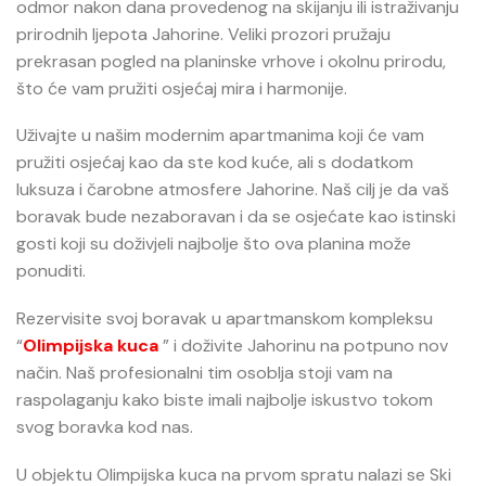
odmor nakon dana provedenog na skijanju ili istraživanju
prirodnih ljepota Jahorine. Veliki prozori pružaju
prekrasan pogled na planinske vrhove i okolnu prirodu,
što će vam pružiti osjećaj mira i harmonije.
Uživajte u našim modernim apartmanima koji će vam
pružiti osjećaj kao da ste kod kuće, ali s dodatkom
luksuza i čarobne atmosfere Jahorine. Naš cilj je da vaš
boravak bude nezaboravan i da se osjećate kao istinski
gosti koji su doživjeli najbolje što ova planina može
ponuditi.
Rezervisite svoj boravak u apartmanskom kompleksu
“
Olimpijska kuca
” i doživite Jahorinu na potpuno nov
način. Naš profesionalni tim osoblja stoji vam na
raspolaganju kako biste imali najbolje iskustvo tokom
svog boravka kod nas.
U objektu Olimpijska kuca na prvom spratu nalazi se Ski