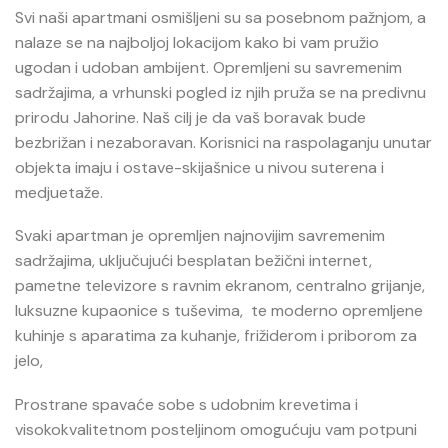
Svi naši apartmani osmišljeni su sa posebnom pažnjom, a
nalaze se na najboljoj lokacijom kako bi vam pružio
ugodan i udoban ambijent. Opremljeni su savremenim
sadržajima, a vrhunski pogled iz njih pruža se na predivnu
prirodu Jahorine. Naš cilj je da vaš boravak bude
bezbrižan i nezaboravan. Korisnici na raspolaganju unutar
objekta imaju i ostave-skijašnice u nivou suterena i
medjuetaže.
Svaki apartman je opremljen najnovijim savremenim
sadržajima, uključujući besplatan bežični internet,
pametne televizore s ravnim ekranom, centralno grijanje,
luksuzne kupaonice s tuševima, te moderno opremljene
kuhinje s aparatima za kuhanje, frižiderom i priborom za
jelo,
Prostrane spavaće sobe s udobnim krevetima i
visokokvalitetnom posteljinom omogućuju vam potpuni