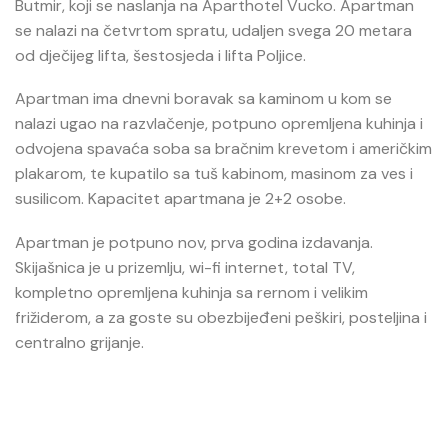
Butmir, koji se naslanja na Aparthotel Vucko. Apartman
se nalazi na četvrtom spratu, udaljen svega 20 metara
od dječijeg lifta, šestosjeda i lifta Poljice.
Apartman ima dnevni boravak sa kaminom u kom se
nalazi ugao na razvlačenje, potpuno opremljena kuhinja i
odvojena spavaća soba sa bračnim krevetom i američkim
plakarom, te kupatilo sa tuš kabinom, masinom za ves i
susilicom. Kapacitet apartmana je 2+2 osobe.
Apartman je potpuno nov, prva godina izdavanja.
Skijašnica je u prizemlju, wi-fi internet, total TV,
kompletno opremljena kuhinja sa rernom i velikim
frižiderom, a za goste su obezbijeđeni peškiri, posteljina i
centralno grijanje.