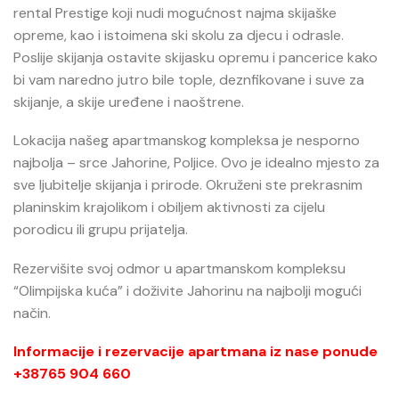
rental Prestige koji nudi mogućnost najma skijaške
opreme, kao i istoimena ski skolu za djecu i odrasle.
Poslije skijanja ostavite skijasku opremu i pancerice kako
bi vam naredno jutro bile tople, deznfikovane i suve za
skijanje, a skije uređene i naoštrene.
Lokacija našeg apartmanskog kompleksa je nesporno
najbolja – srce Jahorine, Poljice. Ovo je idealno mjesto za
sve ljubitelje skijanja i prirode. Okruženi ste prekrasnim
planinskim krajolikom i obiljem aktivnosti za cijelu
porodicu ili grupu prijatelja.
Rezervišite svoj odmor u apartmanskom kompleksu
“Olimpijska kuća” i doživite Jahorinu na najbolji mogući
način.
Informacije i rezervacije apartmana iz nase ponude
+38765 904 660