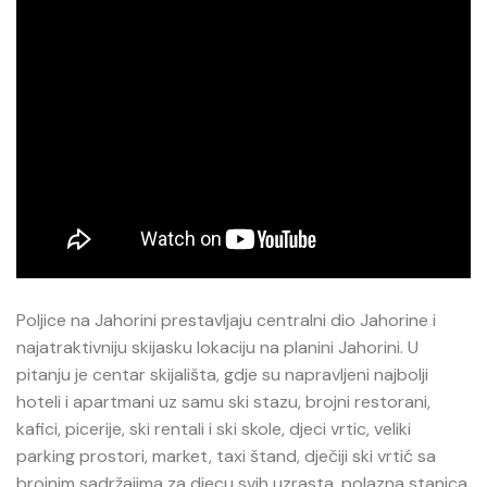
Poljice na Jahorini prestavljaju centralni dio Jahorine i
najatraktivniju skijasku lokaciju na planini Jahorini. U
pitanju je centar skijališta, gdje su napravljeni najbolji
hoteli i apartmani uz samu ski stazu, brojni restorani,
kafici, picerije, ski rentali i ski skole, djeci vrtic, veliki
parking prostori, market, taxi štand, dječiji ski vrtić sa
brojnim sadržajima za djecu svih uzrasta, polazna stanica