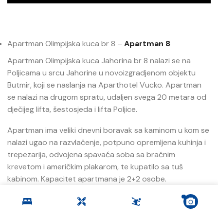
Apartman Olimpijska kuca br 8 –
Apartman 8
Apartman Olimpijska kuca Jahorina br 8 nalazi se na
Poljicama u srcu Jahorine u novoizgradjenom objektu
Butmir, koji se naslanja na Aparthotel Vucko. Apartman
se nalazi na drugom spratu, udaljen svega 20 metara od
dječijeg lifta, šestosjeda i lifta Poljice.
Apartman ima veliki dnevni boravak sa kaminom u kom se
nalazi ugao na razvlačenje, potpuno opremljena kuhinja i
trepezarija, odvojena spavaća soba sa bračnim
krevetom i američkim plakarom, te kupatilo sa tuš
kabinom. Kapacitet apartmana je 2+2 osobe.
Apartman je potpuno nov, prva godina izdavanja.
Skijašnica je u prizemlju, wi-fi internet, total TV,