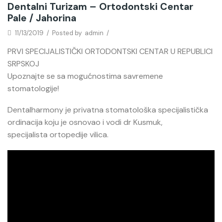
Dentalni Turizam – Ortodontski Centar
Pale / Jahorina
11/13/2019
/
Posted by
admin
/
PRVI SPECIJALISTIČKI ORTODONTSKI CENTAR U REPUBLICI
SRPSKOJ
Upoznajte se sa mogućnostima savremene
stomatologije!
Dentalharmony je privatna stomatološka specijalistička
ordinacija koju je osnovao i vodi dr Kusmuk,
specijalista ortopedije vilica.