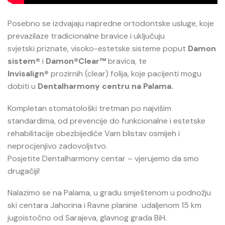
Posebno se izdvajaju napredne ortodontske usluge, koje
prevazilaze tradicionalne bravice i uključuju
svjetski priznate, visoko-estetske sisteme poput
Damon
sistem®
i
Damon®Clear™
bravica, te
Invisalign®
prozirnih (clear) folija, koje pacijenti mogu
dobiti u
Dentalharmony centru na Palama.
Kompletan stomatološki tretman po najvišim
standardima, od prevencije do funkcionalne i estetske
rehabilitacije obezbijediće Vam blistav osmijeh i
neprocjenjivo zadovoljstvo.
Posjetite Dentalharmony centar – vjerujemo da smo
drugačiji!
Nalazimo se na Palama, u gradu smještenom u podnožju
ski centara Jahorina i Ravne planine udaljenom 15 km
jugoistočno od Sarajeva, glavnog grada BiH.