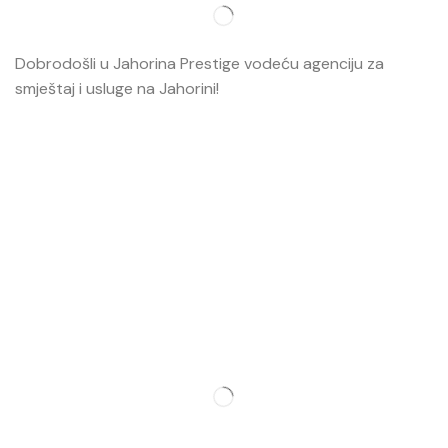
Dobrodošli u Jahorina Prestige vodeću agenciju za
smještaj i usluge na Jahorini!
Opširnije…
Najvažnije
O nama
Smještaj
Ski škola
Ski rental
Web kamere
Kontakt