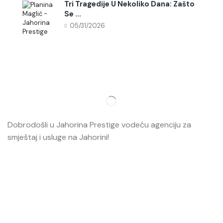
Tri Tragedije U Nekoliko Dana: Zašto
Se ...
05/31/2026
Dobrodošli u Jahorina Prestige vodeću agenciju za
smještaj i usluge na Jahorini!
Opširnije…
Najvažnije
O nama
Smještaj
Ski škola