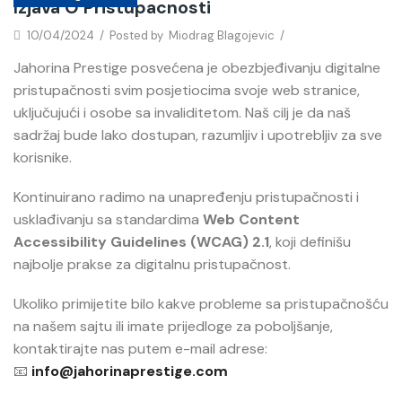
Izjava O Pristupacnosti
10/04/2024
/
Posted by
Miodrag Blagojevic
/
Jahorina Prestige posvećena je obezbjeđivanju digitalne
pristupačnosti svim posjetiocima svoje web stranice,
uključujući i osobe sa invaliditetom. Naš cilj je da naš
sadržaj bude lako dostupan, razumljiv i upotrebljiv za sve
korisnike.
Kontinuirano radimo na unapređenju pristupačnosti i
usklađivanju sa standardima
Web Content
Accessibility Guidelines (WCAG) 2.1
, koji definišu
najbolje prakse za digitalnu pristupačnost.
Ukoliko primijetite bilo kakve probleme sa pristupačnošću
na našem sajtu ili imate prijedloge za poboljšanje,
kontaktirajte nas putem e-mail adrese:
📧
info@jahorinaprestige.com