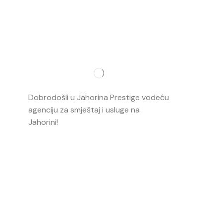
Najvažnij
O nama
Dobrodošli u Jahorina Prestige vodeću
Smještaj
agenciju za smještaj i usluge na
Jahorini!
Opširnije…
Ski škola
Ski rental
Web kame