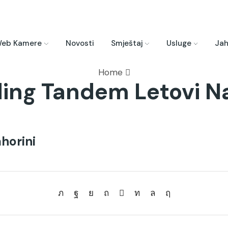
eb Kamere
Novosti
Smještaj
Usluge
Jah
Home
ding Tandem Letovi Na
horini