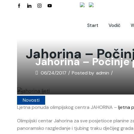
Start
Vodič
W
Jahorina – Poči
Jahorina – Počinje
06/24/2017
/
Posted by
admin
/
Novosti
Ljetna ponuda olimpijskog centra JAHORINA –
ljetna
Olimpijski centar Jahorina za sve posjetioce planine 
panoramsko razgledanje i tjubing traku dječijeg grada 