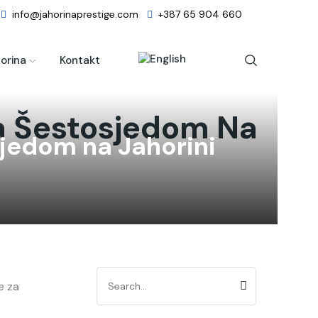
info@jahorinaprestige.com
+387 65 904 660
orina
Kontakt
a Šestosjedom Na
jedom na Jahorini
e za