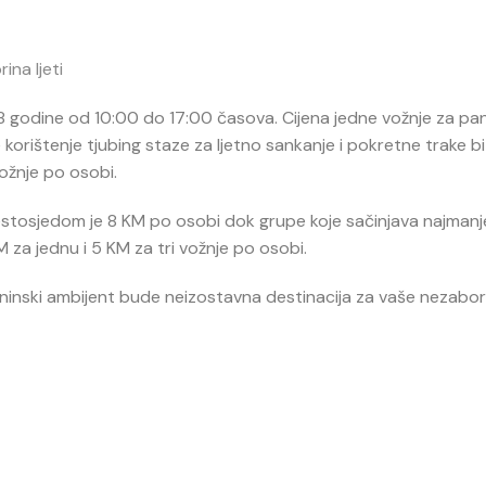
rina ljeti
018 godine od 10:00 do 17:00 časova. Cijena jedne vožnje za p
korištenje tjubing staze za ljetno sankanje i pokretne trake bi
ožnje po osobi.
stosjedom je 8 KM po osobi dok grupe koje sačinjava najmanj
M za jednu i 5 KM za tri vožnje po osobi.
aninski ambijent bude neizostavna destinacija za vaše nezabo