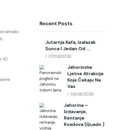
Recent Posts
anoramsko
ti
Jutarnja Kafa, Izalazak
Sunca I Jedan Od ...
07/09/2026
e 10
Jahorinske
Ljetne Atrakcije
ravne
Koje Čekaju Na
Vas
06/28/2026
Jahorina –
Izdavanje,
Rentanje
Kvadova (quads )