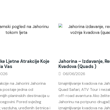
ke Ljetne Atrakcije Koje
Jahorina – Izdavanje, R
Na Vas
Kvadova (quads )
2026
06/06/2026
akcije na Jahorini Jahorina
Iznajmljivanje kvadova na Jah
a postaje jedna od
Quad Safari, ATV Tour i nez
nijih planinskih destinacija u
off-road avantura Ako želite 
rcegovini. Pored svježeg
Jahorinu na potpuno drugačij
 vazduha, uređenih šetnica i
iznajmljivanje kvadova na Jahor