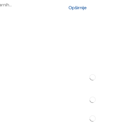
rnih...
Opširnije
Kontakt
e
re