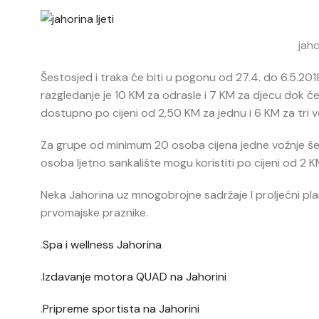
jaho
Šestosjed i traka će biti u pogonu od 27.4. do 6.5.2
razgledanje je 10 KM za odrasle i 7 KM za djecu dok će 
dostupno po cijeni od 2,50 KM za jednu i 6 KM za tri v
Za grupe od minimum 20 osoba cijena jedne vožnje še
osoba ljetno sankalište mogu koristiti po cijeni od 2 K
Neka Jahorina uz mnogobrojne sadržaje I proljećni pl
prvomajske praznike.
.
Spa i wellness Jahorina
.
Izdavanje motora QUAD na Jahorini
.
Pripreme sportista na Jahorini