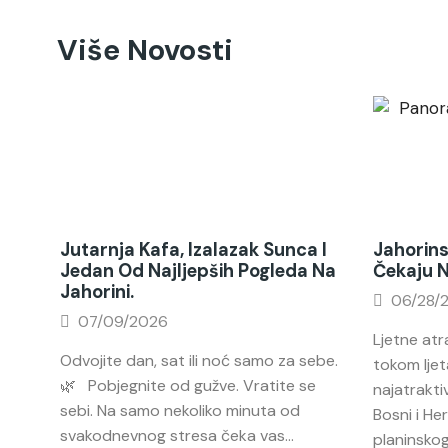
Više Novosti
Jutarnja Kafa, Izalazak Sunca I
Jahorins
Jedan Od Najljepših Pogleda Na
Čekaju 
Jahorini.
06/28/
07/09/2026
Ljetne atr
Odvojite dan, sat ili noć samo za sebe.
tokom ljet
🌿 Pobjegnite od gužve. Vratite se
najatraktiv
sebi. Na samo nekoliko minuta od
Bosni i He
svakodnevnog stresa čeka vas...
planinskog