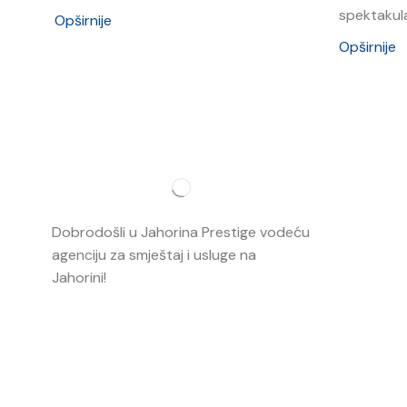
spektakula
Opširnije
Opširnije
Najvažnij
O nama
Dobrodošli u Jahorina Prestige vodeću
Smještaj
agenciju za smještaj i usluge na
Jahorini!
Opširnije…
Ski škola
Ski rental
Web kame