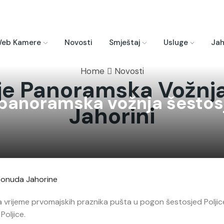
eb Kamere
Novosti
Smještaj
Usluge
Jah
Home
Novosti
nje Panoramska Vožnj
 panoramska vožnja šestos
Jahorini
 ponuda Jahorine
za vrijeme prvomajskih praznika pušta u pogon šestosjed Poljic
Poljice.