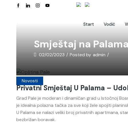
Start
Vodič
W
Smještaj na Palam
02/02/2023
/
Posted by
admin
/
Novosti
Privatni Smještaj U Palama – Udob
Grad Pale je moderan i dinamičan grad u Istočnoj Bosni
je idealna polazna tačka za sve koji žele spojiti plani
U Palama se nalazi veliki broj privatnih apartmana, sta
bezbrižan boravak.