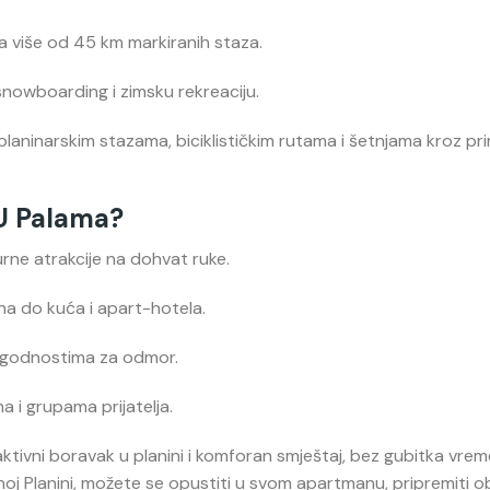
sa više od 45 km markiranih staza.
 snowboarding i zimsku rekreaciju.
laninarskim stazama, biciklističkim rutama i šetnjama kroz pri
 U Palama?
turne atrakcije na dohvat ruke.
a do kuća i apart-hotela.
pogodnostima za odmor.
 i grupama prijatelja.
ivni boravak u planini i komforan smještaj, bez gubitka vre
j Planini, možete se opustiti u svom apartmanu, pripremiti obr