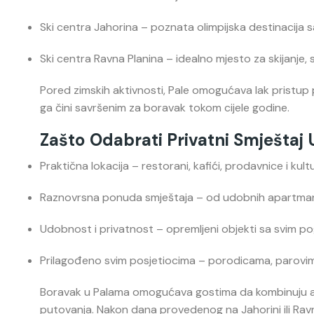
Ski centra Jahorina – poznata olimpijska destinacija 
Ski centra Ravna Planina – idealno mjesto za skijanje,
Pored zimskih aktivnosti, Pale omogućava lak pristup p
ga čini savršenim za boravak tokom cijele godine.
Zašto Odabrati Privatni Smještaj
Praktična lokacija – restorani, kafići, prodavnice i kul
Raznovrsna ponuda smještaja – od udobnih apartman
Udobnost i privatnost – opremljeni objekti sa svim 
Prilagođeno svim posjetiocima – porodicama, parovima
Boravak u Palama omogućava gostima da kombinuju akt
putovanja. Nakon dana provedenog na Jahorini ili Ravno