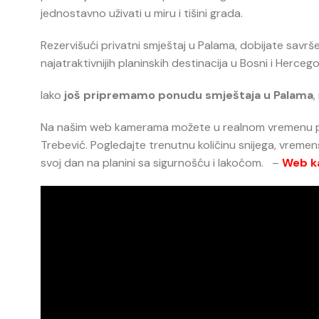
jednostavno uživati u miru i tišini grada.
Rezervišući privatni smještaj u Palama, dobijate savrš
najatraktivnijih planinskih destinacija u Bosni i Hercego
Iako
još pripremamo ponudu smještaja u Palama
,
Na našim web kamerama možete u realnom vremenu prati
Trebević. Pogledajte trenutnu količinu snijega, vremensk
svoj dan na planini sa sigurnošću i lakoćom. –
Web k