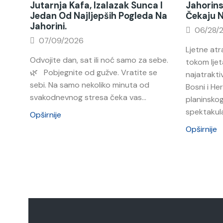
Jutarnja Kafa, Izalazak Sunca I
Jahorins
Jedan Od Najljepših Pogleda Na
Čekaju 
Jahorini.
06/28/
07/09/2026
Ljetne atr
Odvojite dan, sat ili noć samo za sebe.
tokom ljet
🌿 Pobjegnite od gužve. Vratite se
najatraktiv
sebi. Na samo nekoliko minuta od
Bosni i He
svakodnevnog stresa čeka vas...
planinskog
spektakula
Opširnije
Opširnije