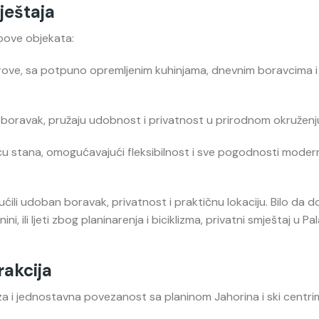
ještaja
ipove objekata:
parove, sa potpuno opremljenim kuhinjama, dnevnim boravcima i
i boravak, pružaju udobnost i privatnost u prirodnom okruženj
ću stana, omogućavajući fleksibilnost i sve pogodnosti mode
ili udoban boravak, privatnost i praktičnu lokaciju. Bilo da do
ni, ili ljeti zbog planinarenja i biciklizma, privatni smještaj u P
rakcija
za i jednostavna povezanost sa planinom Jahorina i ski centri