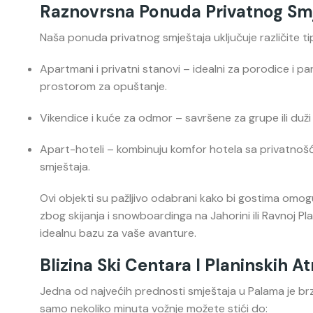
Raznovrsna Ponuda Privatnog Sm
Naša ponuda privatnog smještaja uključuje različite t
Apartmani i privatni stanovi – idealni za porodice i 
prostorom za opuštanje.
Vikendice i kuće za odmor – savršene za grupe ili duž
Apart-hoteli – kombinuju komfor hotela sa privatnoš
smještaja.
Ovi objekti su pažljivo odabrani kako bi gostima omoguć
zbog skijanja i snowboardinga na Jahorini ili Ravnoj Plani
idealnu bazu za vaše avanture.
Blizina Ski Centara I Planinskih At
Jedna od najvećih prednosti smještaja u Palama je br
samo nekoliko minuta vožnje možete stići do: