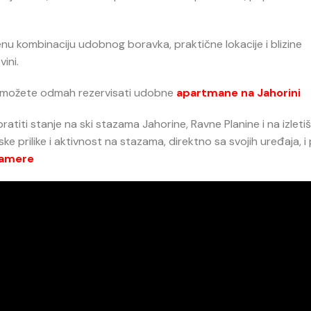
enu kombinaciju udobnog boravka, praktične lokacije i blizine
vini.
 možete odmah rezervisati udobne
apartmane na Jahorini
ti stanje na ski stazama Jahorine, Ravne Planine i na izleti
e prilike i aktivnost na stazama, direktno sa svojih uređaja, i 
amere