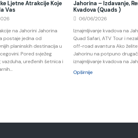
ke Ljetne Atrakcije Koje
Jahorina – Izdavanje, R
Na Vas
Kvadova (quads )
2026
06/06/2026
akcije na Jahorini Jahorina
Iznajmljivanje kvadova na Jah
a postaje jedna od
Quad Safari, ATV Tour i nez
nijih planinskih destinacija u
off-road avantura Ako želite 
rcegovini. Pored svježeg
Jahorinu na potpuno drugačij
 vazduha, uređenih šetnica i
iznajmljivanje kvadova na Jahor
rnih...
Opširnije