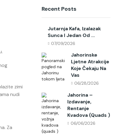
Recent Posts
Jutarnja Kafa, Izalazak
Sunca I Jedan Od ...
07/09/2026
u.
Jahorinske
Ljetne Atrakcije
rnog
Koje Čekaju Na
Vas
06/28/2026
lazite zimi
alama nudi
Jahorina –
Izdavanje,
Rentanje
Kvadova (quads )
06/06/2026
ma. Za