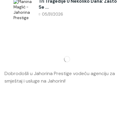
Tri Tragedije U Nekoliko Dana: Zašto
Se ...
05/31/2026
Dobrodošli u Jahorina Prestige vodeću agenciju za
smještaj i usluge na Jahorini!
Opširnije…
Najvažnije
O nama
Smještaj
Ski škola