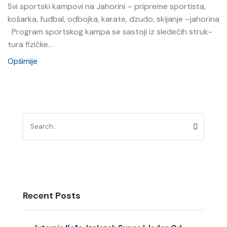
Svi sportski kampovi na Jahorini – pripreme sportista,
košarka, fudbal, odbojka, karate, dzudo, skijanje –jahorina
Pro­gram sportskog kampa se sas­toji iz sledećih struk­
tura fiz­ičke...
Opširnije
Recent Posts