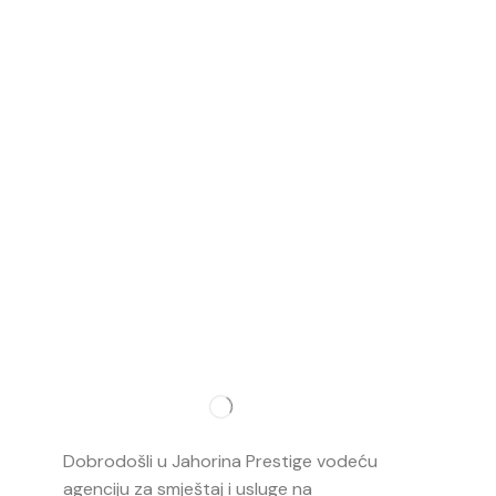
Najvažnij
O nama
Dobrodošli u Jahorina Prestige vodeću
Smještaj
agenciju za smještaj i usluge na